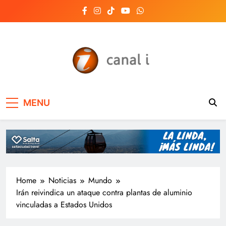
Skip
to
content
Canal i | Noticias de
MENU
Salta, Argentina y el
mundo, las 24 horas
del día
Home
Noticias
Mundo
Irán reivindica un ataque contra plantas de aluminio
vinculadas a Estados Unidos