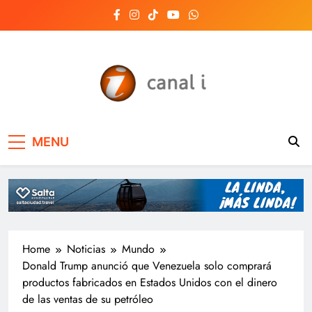
Skip
to
content
Canal i | Noticias de
MENU
Salta, Argentina y el
mundo, las 24 horas
del día
Home
Noticias
Mundo
Donald Trump anunció que Venezuela solo comprará
productos fabricados en Estados Unidos con el dinero
de las ventas de su petróleo