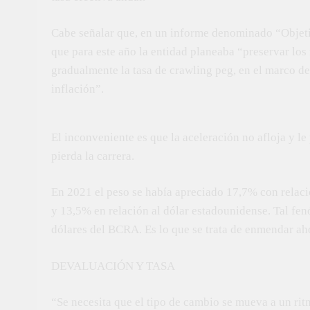
Cabe señalar que, en un informe denominado “Objeti
que para este año la entidad planeaba “preservar los
gradualmente la tasa de crawling peg, en el marco de
inflación”.
El inconveniente es que la aceleración no afloja y l
pierda la carrera.
En 2021 el peso se había apreciado 17,7% con relac
y 13,5% en relación al dólar estadounidense. Tal fen
dólares del BCRA. Es lo que se trata de enmendar ah
DEVALUACIÓN Y TASA
“Se necesita que el tipo de cambio se mueva a un ritm