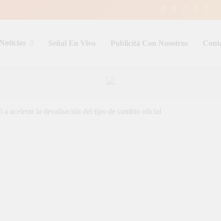
Noticias
Señal En Vivo
Publicitá Con Nosotros
Cont
entina y el mundo, las 24 horas del d
celerar la devaluación del tipo de cambio oficial