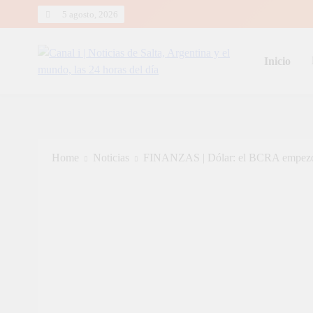
Skip
5 agosto, 2026
to
content
Inicio
Canal i | Noticias de Salta, Arg
Home
Noticias
FINANZAS | Dólar: el BCRA empezó a a