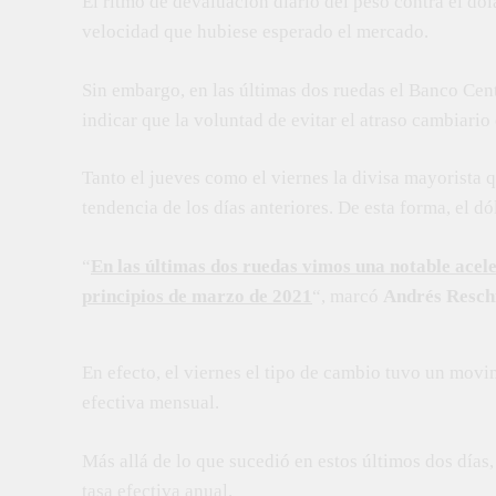
El ritmo de devaluación diario del peso contra el dól
velocidad que hubiese esperado el mercado.
Sin embargo, en las últimas dos ruedas el Banco Cen
indicar que la voluntad de evitar el atraso cambiari
Tanto el jueves como el viernes la divisa mayorista
tendencia de los días anteriores. De esta forma, el d
“
En las últimas dos ruedas vimos una notable acele
principios de marzo de 2021
“, marcó
Andrés Resch
En efecto, el viernes el tipo de cambio tuvo un movim
efectiva mensual.
Más allá de lo que sucedió en estos últimos dos días
tasa efectiva anual.