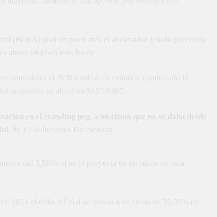
ar mayorista arrancó el año apático, por debajo de la
tral (BCRA) pisó un poco más el acelerador y todo pareciera
o es ahora un poco más fuerte.
 que administra el BCRA subió 10 centavo, cambiando la
ólar mayorista se ubicó en $103,8467.
ración en el crawling peg, a un ritmo que no se daba desde
ini
, de F2 Soluciones Financieras.
iento del 3,58%, si se lo proyecta en términos de tasa
, en 2021 el dólar oficial se movió a un ritmo de 32,35% de