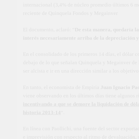
internacional (3,4% de núcleo promedio últimos 6 m
reciente de Quinquela Fondos y Megainver
El documento, aclaró: “
De esta manera, quedaría la
interés necesariamente arriba de la depreciación y 
En el consolidado de los primeros 14 días, el dólar 
debajo de lo que señalan Quinquela y Megainver de l
ser alcista e ir en una dirección similar a los objeti
En tanto, el economista de Empiria
Juan Ignacio Pa
viene observando en los últimos días tiene algunos r
incentivando a que se demore la liquidación de dóla
historia 2013-14
“.
En línea con Paollichi, una fuente del sector export
e imprevisión con respecto al ritmo de devaluación,