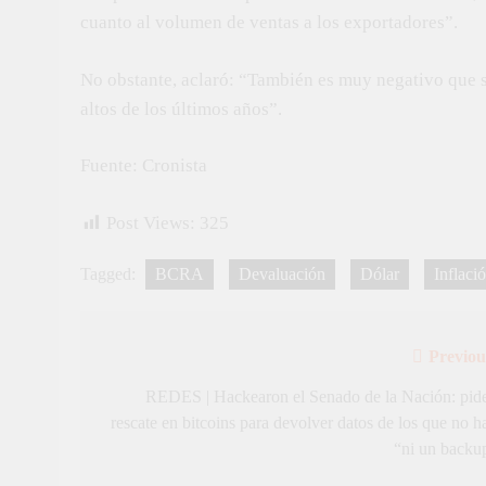
cuanto al volumen de ventas a los exportadores”.
No obstante, aclaró: “También es muy negativo que s
altos de los últimos años”.
Fuente: Cronista
Post Views:
325
Tagged:
BCRA
Devaluación
Dólar
Inflaci
Previou
Navegación
de
REDES | Hackearon el Senado de la Nación: pid
rescate en bitcoins para devolver datos de los que no h
entradas
“ni un backu