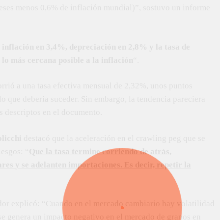
eses menos 0,6% de inflación mundial)”, sostuvo un informe
 inflación en 3,4%, depreciación en 2,8% y la tasa de
lo más cercana posible a la inflación
“.
corrió a una tasa efectiva mensual de 2,32%, unos puntos
o que debería suceder. Sin embargo, la tendencia pareciera
vos descriptos en el documento.
olicchi
destacó que la aceleración en el crawling peg que se
iesgos: “
Que la tasa termine corriendo de atrás,
res y se adelanten importaciones. Es decir, repetir la
ador explicó: “Cuando en el mercado cambiario hay volatilidad
 se genera un impacto negativo en el mercado de granos en