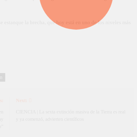
e estanque la brecha, que hoy está en uno de los niveles más
ón
s:
Next:
en
CIENCIA | La sexta extinción masiva de la Tierra es real
ay
y ya comenzó, advierten científicos
p”