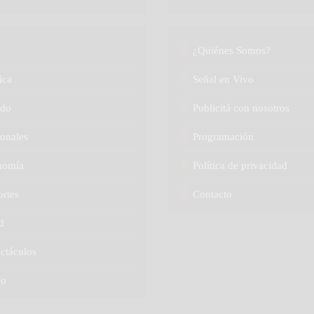
a
¿Quiénes Somos?
ica
Señal en Vivo
do
Publicitá con nosotros
onales
Programación
nomía
Política de privacidad
rtes
Contacto
d
ctáculos
no