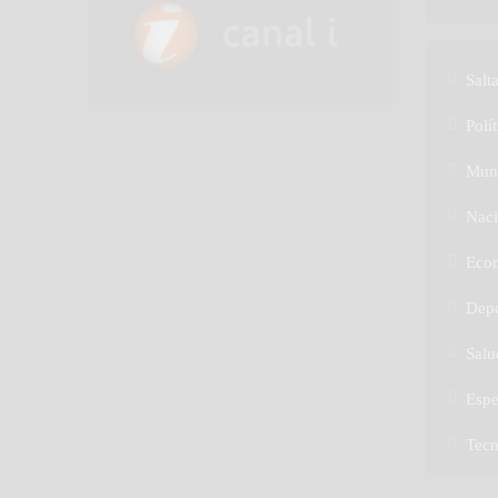
Salt
Polít
Mun
Naci
Eco
Depo
Salu
Espe
Tec