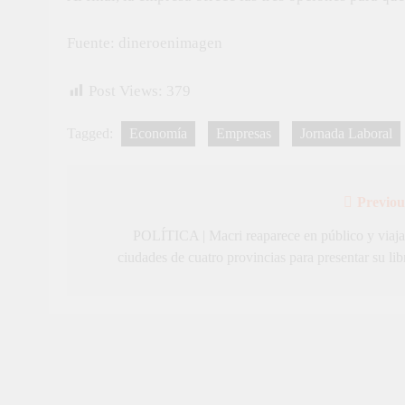
Fuente: dineroenimagen
Post Views:
379
Tagged:
Economía
Empresas
Jornada Laboral
Previou
Navegación
de
POLÍTICA | Macri reaparece en público y viaja
ciudades de cuatro provincias para presentar su lib
entradas