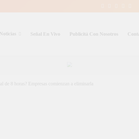
Noticias
Señal En Vivo
Publicitá Con Nosotros
Cont
entina y el mundo, las 24 horas del d
l de 8 horas? Empresas comienzan a eliminarla