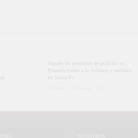
Siguen las protestas de policías en
Rosario frente a la Jefatura y también
ud
en Santa Fe
Canal i
6 meses ago
0
ONES
NOSOTROS