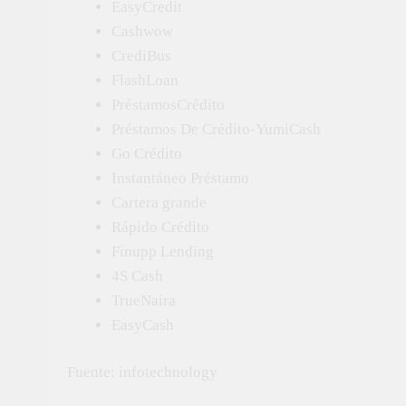
EasyCredit
Cashwow
CrediBus
FlashLoan
PréstamosCrédito
Préstamos De Crédito-YumiCash
Go Crédito
Instantáneo Préstamo
Cartera grande
Rápido Crédito
Finupp Lending
4S Cash
TrueNaira
EasyCash
Fuente: infotechnology