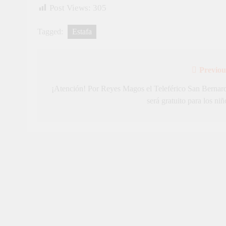
Post Views:
305
Tagged:
Estafa
Previou
Navegación
de
¡Atención! Por Reyes Magos el Teleférico San Bernar
será gratuito para los niñ
entradas