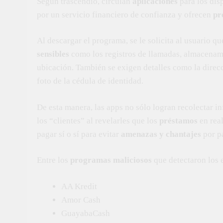
Según trascendió, circulan
aplicaciones
para los dis
por un servicio financiero de confianza y ofrecen
pr
Al descargar el programa, se le solicita al usuario q
sensibles
como los registros de llamadas, almacenami
ubicación. También se exigen detalles como la direcc
foto de la cédula de identidad.
De esta manera, las apps no sólo logran recolectar 
los “clientes” al revelarles que los
préstamos
en real
pagar sí o sí para evitar
amenazas y chantajes
por pa
Entre los
programas maliciosos
que detectaron los e
AA Kredit
Amor Cash
GuayabaCash