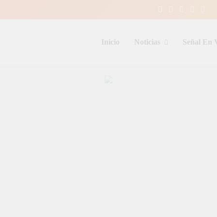
Inicio
Noticias
Señal En 
entina y el mundo, las 24 horas del d