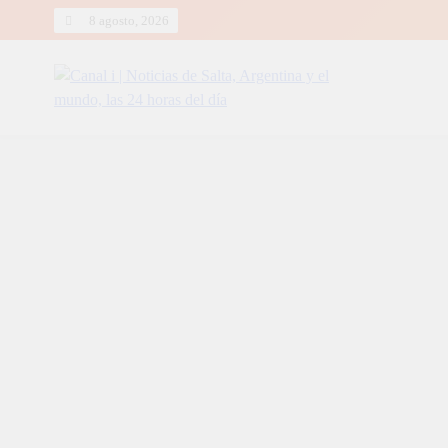
Skip
8 agosto, 2026
to
content
Canal i | Noticias de Salta, Arg