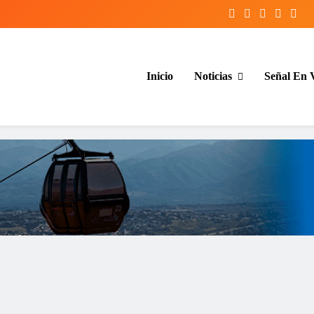
Inicio
Noticias
Señal En 
entina y el mundo, las 24 horas del d