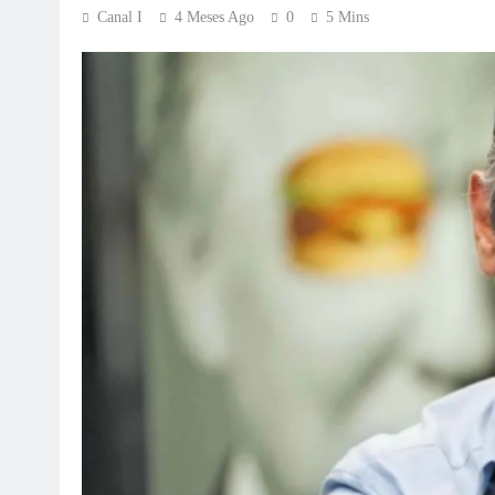
Canal I
4 Meses Ago
0
5 Mins