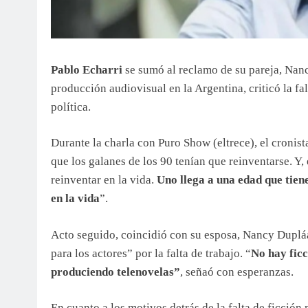
Pablo Echarri
se sumó al reclamo de su pareja, Nanc
producción audiovisual en la Argentina, criticó la fal
política.
Durante la charla con Puro Show (eltrece), el cronis
que los galanes de los 90 tenían que reinventarse. Y,
reinventar en la vida.
Uno llega a una edad que tiene
en la vida
”.
Acto seguido, coincidió con su esposa, Nancy Dupláa
para los actores” por la falta de trabajo. “
No hay ficc
produciendo telenovelas”
, señaó con esperanzas.
En cuanto a los motivos detrás de la falta de ficción 