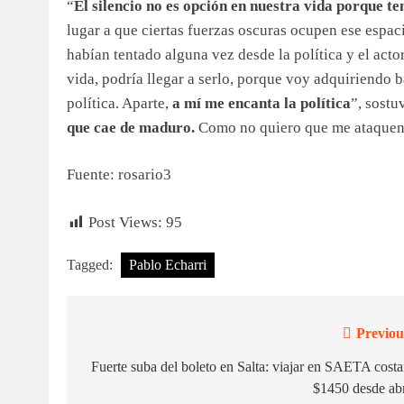
“
El silencio no es opción en nuestra vida porque t
lugar a que ciertas fuerzas oscuras ocupen ese espacio
habían tentado alguna vez desde la política y el acto
vida, podría llegar a serlo, porque voy adquiriendo
política. Aparte,
a mí me encanta la política
”, sostu
que cae de maduro.
Como no quiero que me ataquen 
Fuente: rosario3
Post Views:
95
Tagged:
Pablo Echarri
Previou
Navegación
de
Fuerte suba del boleto en Salta: viajar en SAETA costa
$1450 desde abr
entradas