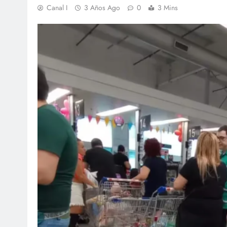
Canal I
3 Años Ago
0
3 Mins