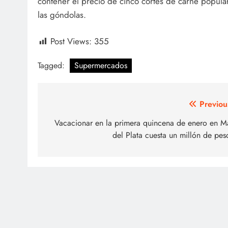
contener el precio de cinco cortes de carne popul
las góndolas.
Post Views:
355
Tagged:
Supermercados
Navegación
Previou
de
Vacacionar en la primera quincena de enero en M
del Plata cuesta un millón de pes
entradas