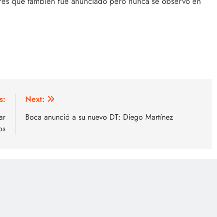
ares que también fue anunciado pero nunca se observó en
s:
Next:
ar
Boca anunció a su nuevo DT: Diego Martínez
os