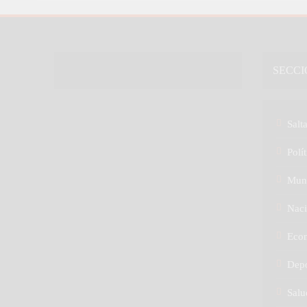
SECCI
Salt
Polít
Mun
Naci
Eco
Depo
Salu