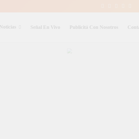
Noticias
Señal En Vivo
Publicitá Con Nosotros
Cont
entina y el mundo, las 24 horas del d