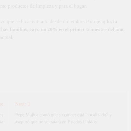
omo productos de limpieza y para el hogar.
tivo que se ha acentuado desde diciembre. Por ejemplo,
la
chas familias, cayó un 20% en el primer trimestre del año
,
actual.
s:
Next:
as
Pepe Mujica contó que su cáncer está “localizado” y
ta
aseguró que no se tratará en Estados Unidos