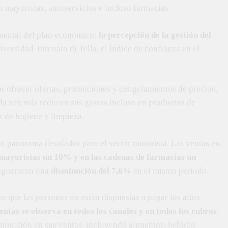
o mayoristas, autoservicios e incluso farmacias.
amental del plan económico:
la percepción de la gestión del
versidad Torcuato di Tella, el índice de confianza en el
or ofrecer ofertas, promociones y congelamientos de precios,
ada vez más reducen sus gastos incluso en productos de
 de higiene y limpieza.
un panorama desolador para el sector minorista. Las ventas en
 mayoristas un 10% y en las cadenas de farmacias un
egistraron una
disminución del 7,6%
en el mismo período.
 que las personas no están dispuestas a pagar los altos
ventas se observa en todos los canales y en todos los rubros
.
inución en sus ventas, incluyendo alimentos, bebidas