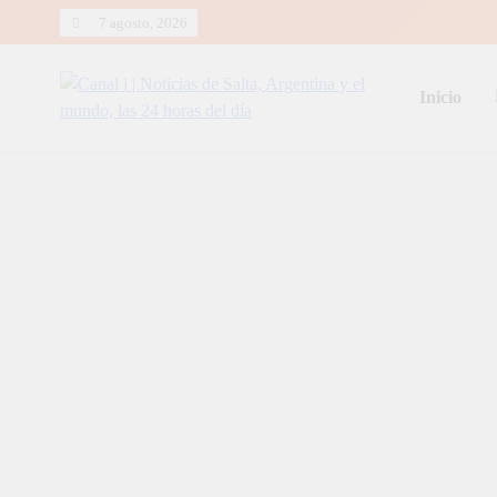
Skip
7 agosto, 2026
to
content
Inicio
Canal i | Noticias de Salta, Arg