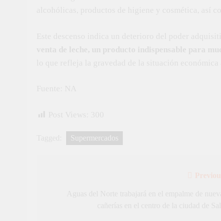
alcohólicas, productos de higiene y cosmética, así c
Este descenso indica un deterioro del poder adquisi
venta de leche, un producto indispensable para mu
lo que refleja la gravedad de la situación económica 
Fuente: NA
Post Views:
300
Tagged:
Supermercados
Previou
Navegación
de
Aguas del Norte trabajará en el empalme de nuev
cañerías en el centro de la ciudad de Sal
entradas