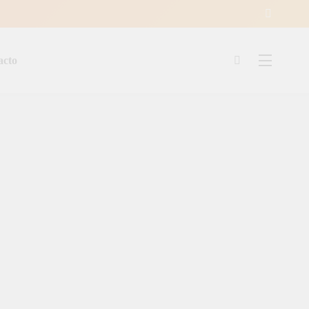
acto
ía