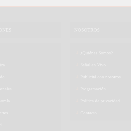
ONES
NOSOTROS
a
¿Quiénes Somos?
ica
Señal en Vivo
do
Publicitá con nosotros
onales
Programación
nomía
Política de privacidad
rtes
Contacto
d