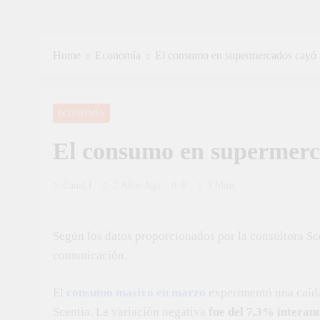
Home
Economía
El consumo en supermercados cayó
ECONOMÍA
El consumo en supermerc
Canal I
2 Años Ago
0
3 Mins
Según los datos proporcionados por la consultora Sc
comunicación.
El
consumo masivo en marzo
experimentó una caída 
Scentia. La variación negativa
fue del 7,3% interan