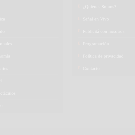
a
¿Quiénes Somos?
ica
Señal en Vivo
do
Publicitá con nosotros
onales
Programación
nomía
Política de privacidad
rtes
Contacto
d
ctáculos
no