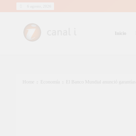
Skip
6 agosto, 2026
to
content
Inicio
Canal i | Noticias de Salta, Arg
Home
Economía
El Banco Mundial anunció garantías