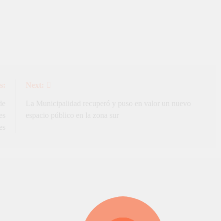
s:
Next:
de
La Municipalidad recuperó y puso en valor un nuevo
es
espacio público en la zona sur
es