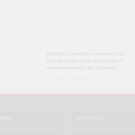
Kristalina Georgieva recorrerá Vaca
Muerta en una señal de respaldo al
rumbo económico del Gobierno
Canal i
1 semana ago
0
ONES
NOSOTROS