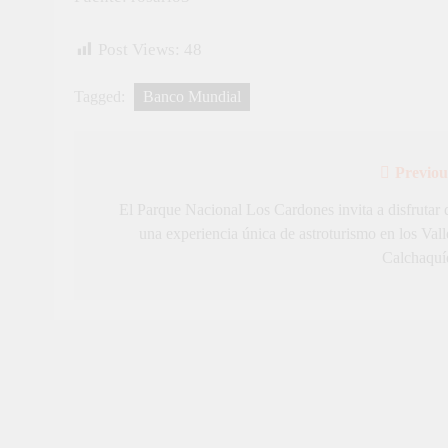
Post Views:
48
Tagged:
Banco Mundial
Previou
Navegación
de
El Parque Nacional Los Cardones invita a disfrutar 
una experiencia única de astroturismo en los Vall
entradas
Calchaquí