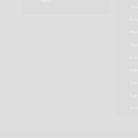
Salt
Polít
Mun
Naci
Eco
Depo
Salu
Espe
Tec