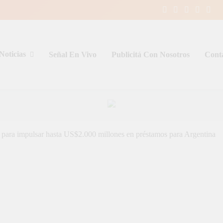
Noticias
Señal En Vivo
Publicitá Con Nosotros
Cont
entina y el mundo, las 24 horas del d
 para impulsar hasta US$2.000 millones en préstamos para Argentina