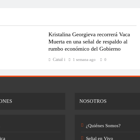
Kristalina Georgieva recorrerá Vaca
Muerta en una señal de respaldo al
rumbo económico del Gobierno
Canal i
1 semana ago
0
ONES
NOSOTROS
a
¿Quiénes Somos?
ica
Señal en Vivo