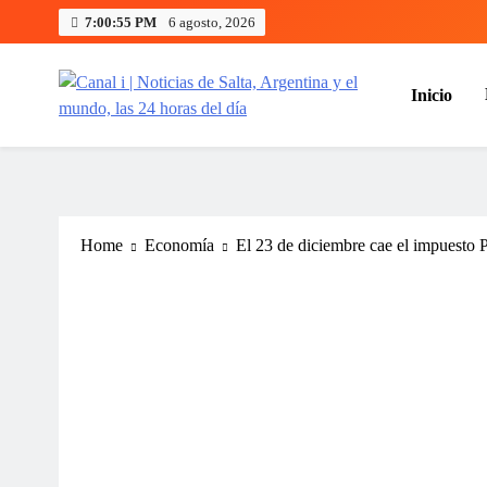
Skip
7:00:56 PM
6 agosto, 2026
to
content
Inicio
Canal i | Noticias de Salta, Arg
Home
Economía
El 23 de diciembre cae el impuesto PA