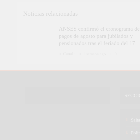
Noticias relacionadas
ANSES confirmó el cronograma de
pagos de agosto para jubilados y
pensionados tras el feriado del 17
Canal i
1 semana ago
0
SECCI
Salt
Polít