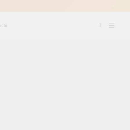
acto
ía