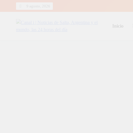
Skip
9 agosto, 2026
to
content
Inicio
Canal i | Noticias de Salta, Arg