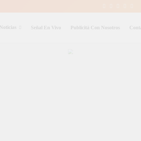
Noticias
Señal En Vivo
Publicitá Con Nosotros
Cont
entina y el mundo, las 24 horas del d