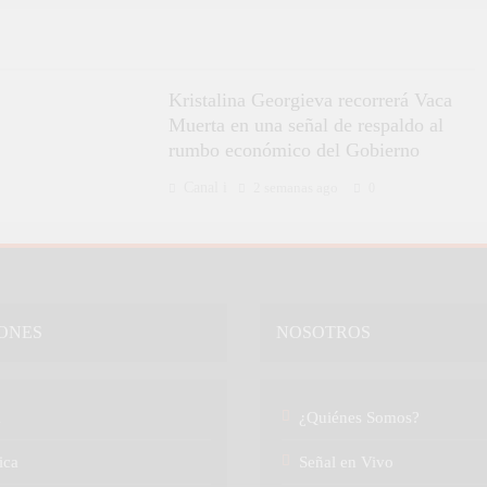
Kristalina Georgieva recorrerá Vaca
Muerta en una señal de respaldo al
rumbo económico del Gobierno
Canal i
2 semanas ago
0
ONES
NOSOTROS
a
¿Quiénes Somos?
ica
Señal en Vivo