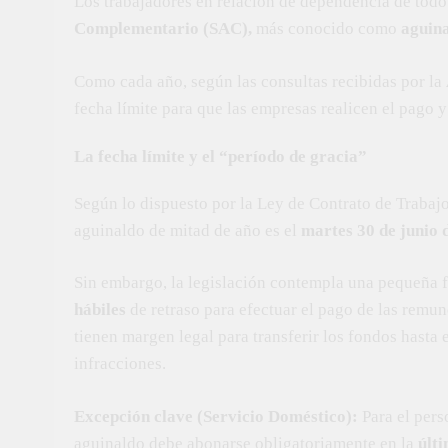
Los trabajadores en relación de dependencia de todo 
Complementario (SAC),
más conocido como
aguin
Como cada año, según las consultas recibidas por la
fecha límite para que las empresas realicen el pago y
La fecha límite y el “período de gracia”
Según lo dispuesto por la Ley de Contrato de Trabajo,
aguinaldo de mitad de año es el
martes 30 de junio 
Sin embargo, la legislación contempla una pequeña f
hábiles
de retraso para efectuar el pago de las remune
tienen margen legal para transferir los fondos hasta 
infracciones.
Excepción clave (Servicio Doméstico):
Para el perso
aguinaldo debe abonarse obligatoriamente en la
últi