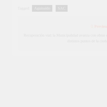
Tagged:
Aguinaldo
SAC
Previou
Navegación
de
Recuperación vial: la Municipalidad avanza con obras 
distintos puntos de la ciud
entradas