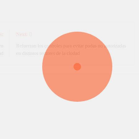
s:
Next:
en
Refuerzan los controles para evitar podas no autorizadas
ad
en distintos sectores de la ciudad