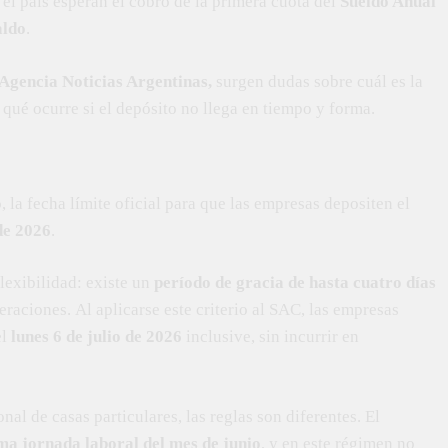
el país esperan el cobro de la primera cuota del
Sueldo Anual
aldo
.
Agencia Noticias Argentinas,
surgen dudas sobre cuál es la
 qué ocurre si el depósito no llega en tiempo y forma.
 la fecha límite oficial para que las empresas depositen el
de 2026
.
lexibilidad: existe un
período de gracia de hasta cuatro días
raciones. Al aplicarse este criterio al SAC, las empresas
el
lunes 6 de julio de 2026
inclusive, sin incurrir en
nal de casas particulares, las reglas son diferentes. El
ma jornada laboral del mes de junio
, y en este régimen no