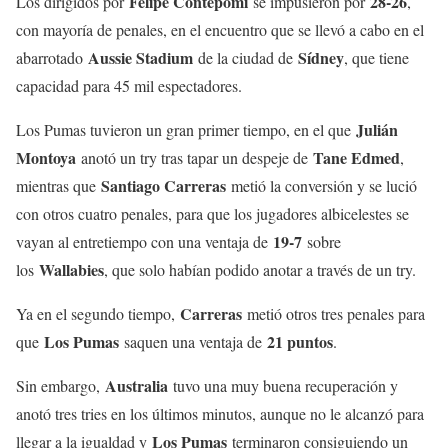
Felipe Contepomi
28-26
Los dirigidos por
se impusieron por
,
con mayoría de penales, en el encuentro que se llevó a cabo en el
Aussie Stadium
Sídney
abarrotado
de la ciudad de
, que tiene
capacidad para 45 mil espectadores.
Julián
Los Pumas tuvieron un gran primer tiempo, en el que
Montoya
Tane Edmed
anotó un try tras tapar un despeje de
,
Santiago Carreras
mientras que
metió la conversión y se lució
con otros cuatro penales, para que los jugadores albicelestes se
19-7
vayan al entretiempo con una ventaja de
sobre
Wallabies
los
, que solo habían podido anotar a través de un try.
Carreras
Ya en el segundo tiempo,
metió otros tres penales para
Los Pumas
21 puntos
que
saquen una ventaja de
.
Australia
Sin embargo,
tuvo una muy buena recuperación y
anotó tres tries en los últimos minutos, aunque no le alcanzó para
Los Pumas
llegar a la igualdad y
terminaron consiguiendo un