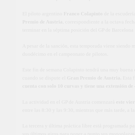
El piloto argentino
Franco Colapinto
de la escuderí
Premio de Austria
, correspondiente a la octava fe
terminar en la séptima posición del GP de Barcelona
A pesar de la sanción, esta temporada viene siendo 
duodécimo en el campeonato de pilotos.
Este fin de semana Colapinto tendrá una muy buena o
cuando se dispute el
Gran Premio de Austria.
Esta f
cuenta con solo 10 curvas y tiene una extensión de
La actividad en el GP de Austria comenzará
este vie
entre las 8:30 y las 9:30, mientras que más tarde, a 
La tercera y última práctica libre está programada par
sus últimos giros para poner a punto sus monoplazas d