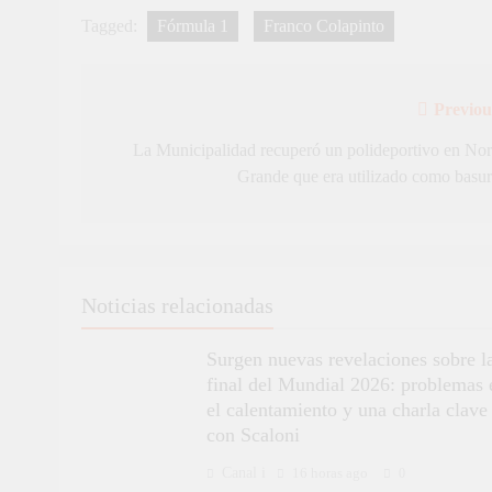
Tagged:
Fórmula 1
Franco Colapinto
Previou
Navegación
de
La Municipalidad recuperó un polideportivo en Nor
Grande que era utilizado como basur
entradas
Noticias relacionadas
Surgen nuevas revelaciones sobre l
final del Mundial 2026: problemas 
el calentamiento y una charla clave
con Scaloni
Canal i
16 horas ago
0