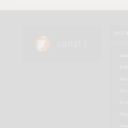
SECCI
Salt
Polít
Mun
Naci
Eco
Depo
Salu