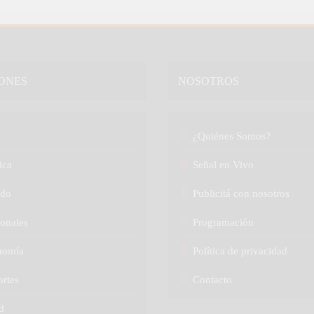
ONES
NOSOTROS
a
¿Quiénes Somos?
ica
Señal en Vivo
do
Publicitá con nosotros
onales
Programación
nomía
Política de privacidad
rtes
Contacto
d