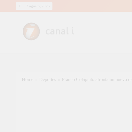
Skip
7 agosto, 2026
to
content
Canal i | Noticias de Salta, Arg
Home
Deportes
Franco Colapinto afronta un nuevo des