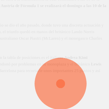
Austria de Fórmula 1 se realizará el domingo a las 10 de la
io se dio el año pasado, donde tuvo una discreta actuación y
n, el triunfo quedó en manos del británico Lando Norris
australiano Oscar Piastri (McLaren) y el monegasco Charles
n la tabla de posiciones es el italiano
Andrea Kimi
andonó por problemas en su monoplaza y el británico
Lewis
 Barcelona para recortarle unos importantes 25 puntos y así