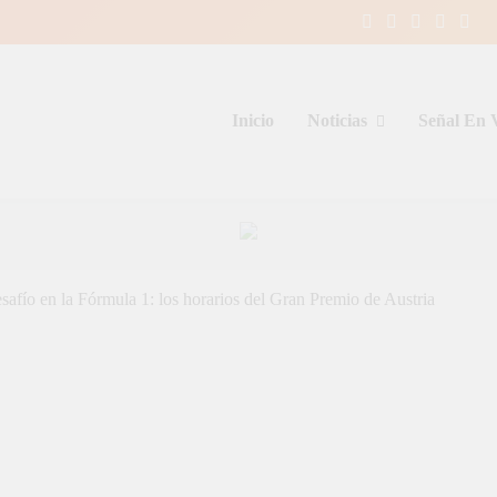
Inicio
Noticias
Señal En 
entina y el mundo, las 24 horas del d
afío en la Fórmula 1: los horarios del Gran Premio de Austria