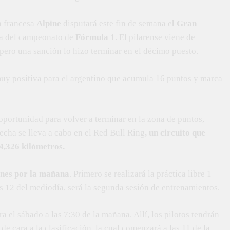
a francesa
Alpine
disputará este fin de semana e
l Gran
cha del campeonato de
Fórmula 1
. El pilarense viene de
 pero una sanción lo hizo terminar en el décimo puesto.
muy positiva para el argentino que acumula 16 puntos y marca
portunidad para volver a terminar en la zona de puntos,
echa se lleva a cabo en el Red Bull Ring
, un circuito que
 4,326 kilómetros.
rnes por la mañana
. Primero se realizará la práctica libre 1
las 12 del mediodía, será la segunda sesión de entrenamientos.
a el sábado a las 7:30 de la mañana. Allí, los pilotos tendrán
e cara a la clasificación, la cual comenzará a las 11 de la