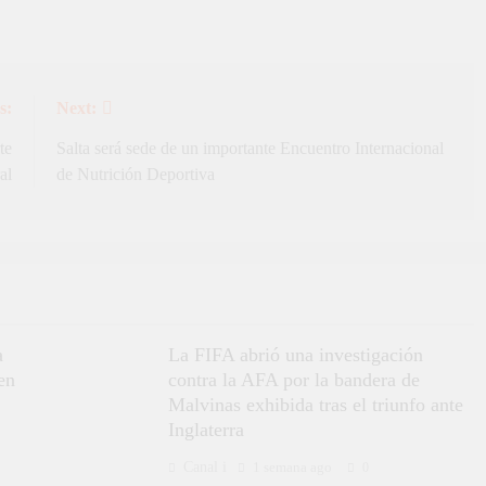
s:
Next:
te
Salta será sede de un importante Encuentro Internacional
al
de Nutrición Deportiva
a
La FIFA abrió una investigación
en
contra la AFA por la bandera de
Malvinas exhibida tras el triunfo ante
Inglaterra
Canal i
1 semana ago
0