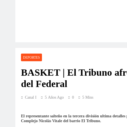
DEPORTES
BASKET | El Tribuno afr
del Federal
Canal I
5 Años Ago
0
5 Mins
El representante salteño en la tercera división ultima detalles
Complejo Nicolás Vitale del barrio El Tribuno.