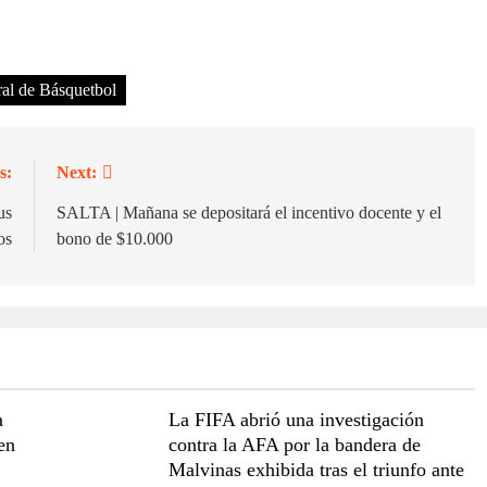
al de Básquetbol
s:
Next:
us
SALTA | Mañana se depositará el incentivo docente y el
os
bono de $10.000
a
La FIFA abrió una investigación
en
contra la AFA por la bandera de
Malvinas exhibida tras el triunfo ante