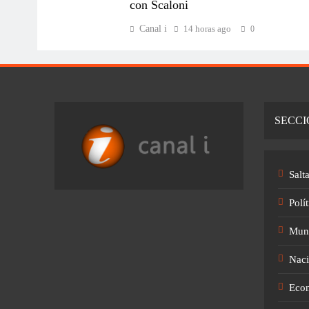
con Scaloni
Canal i
14 horas ago
0
SECCI
Salt
Polít
Mun
Naci
Eco