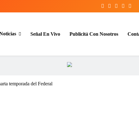
Noticias
Señal En Vivo
Publicitá Con Nosotros
Cont
entina y el mundo, las 24 horas del d
arta temporada del Federal