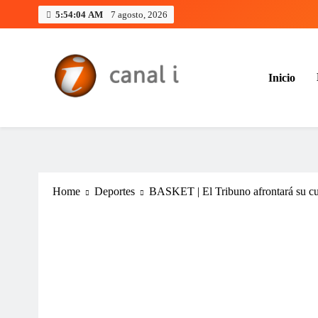
Skip
5:54:04 AM
7 agosto, 2026
to
content
Inicio
Canal i | Noticias de Salta, Arg
Home
Deportes
BASKET | El Tribuno afrontará su cu