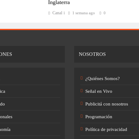
Inglaterra
Canal i
1 semana ago
0
ONES
NOSOTROS
a
¿Quiénes Somos?
ica
Señal en Vivo
do
Publicitá con nosotros
onales
Programación
nomía
Política de privacidad