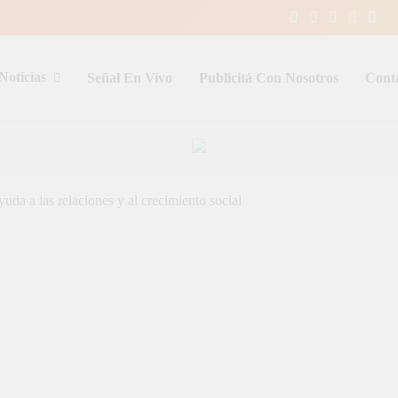
Noticias
Señal En Vivo
Publicitá Con Nosotros
Cont
entina y el mundo, las 24 horas del d
uda a las relaciones y al crecimiento social