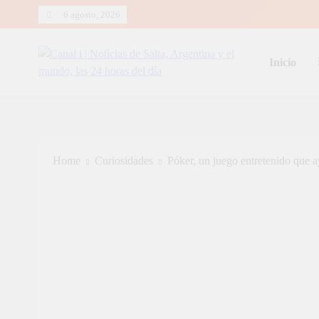
Skip
6 agosto, 2026
to
content
Inicio
Canal i | Noticias de Salta, Arg
Home
Curiosidades
Póker, un juego entretenido que ay