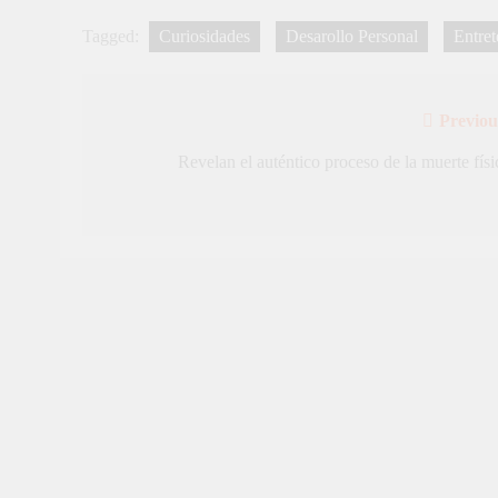
Tagged:
Curiosidades
Desarollo Personal
Entret
Previou
Navegación
de
Revelan el auténtico proceso de la muerte físi
entradas