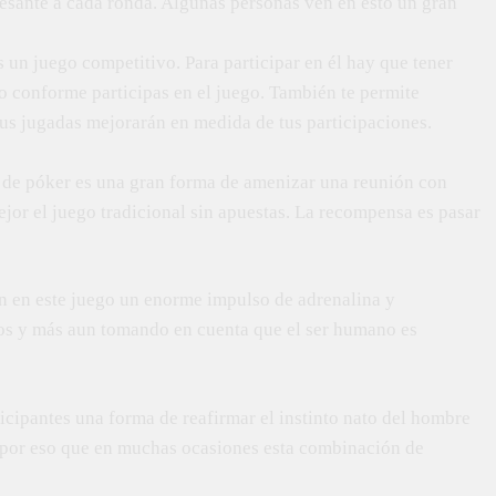
resante a cada ronda. Algunas personas ven en esto un gran
s un juego competitivo. Para participar en él hay que tener
do conforme participas en el juego. También te permite
 tus jugadas mejorarán en medida de tus participaciones.
a de póker es una gran forma de amenizar una reunión con
jor el juego tradicional sin apuestas. La recompensa es pasar
n en este juego un enorme impulso de adrenalina y
hos y más aun tomando en cuenta que el ser humano es
icipantes una forma de reafirmar el instinto nato del hombre
s por eso que en muchas ocasiones esta combinación de