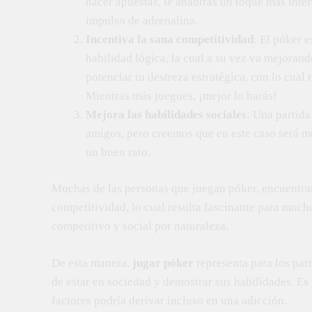
hacer apuestas, le añadirás un toque más inte
impulso de adrenalina.
Incentiva la sana competitividad
: El póker e
habilidad lógica, la cual a su vez va mejoran
potenciar tu destreza estratégica, con lo cual
Mientras más juegues, ¡mejor lo harás!
Mejora las habilidades sociales
: Una partid
amigos, pero creemos que en este caso será me
un buen rato.
Muchas de las personas que juegan póker, encuentra
competitividad, lo cual resulta fascinante para muc
competitivo y social por naturaleza.
De esta manera,
jugar póker
representa para los part
de estar en sociedad y demostrar sus habilidades. E
factores podría derivar incluso en una adicción.