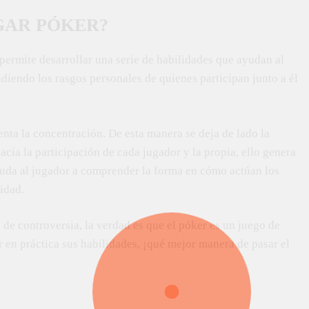
UGAR PÓKER?
permite desarrollar una serie de habilidades que ayudan al
ndiendo los rasgos personales de quienes participan junto a él
ta la concentración. De esta manera se deja de lado la
acia la participación de cada jugador y la propia, ello genera
ayuda al jugador a comprender la forma en cómo actúan los
idad.
 de controversia, la verdad es que el póker es un juego de
 en práctica sus habilidades, ¡qué mejor manera de pasar el