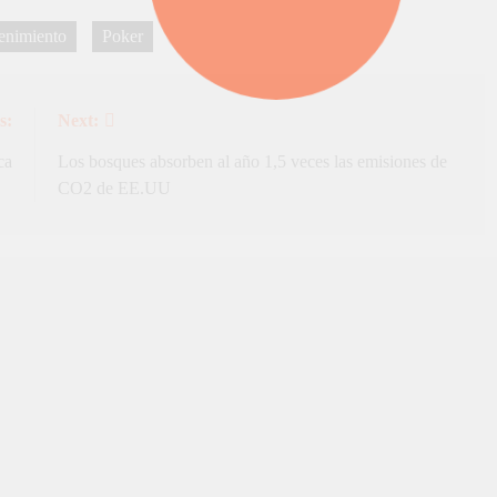
enimiento
Poker
s:
Next:
ca
Los bosques absorben al año 1,5 veces las emisiones de
CO2 de EE.UU