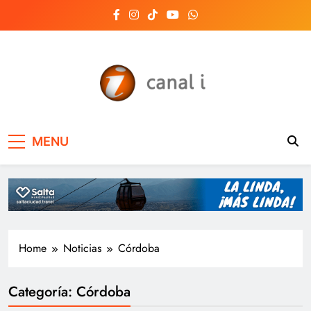
Skip
to
content
Canal i | Noticias de
MENU
Salta, Argentina y el
mundo, las 24 horas
del día
Home
Noticias
Córdoba
Categoría:
Córdoba