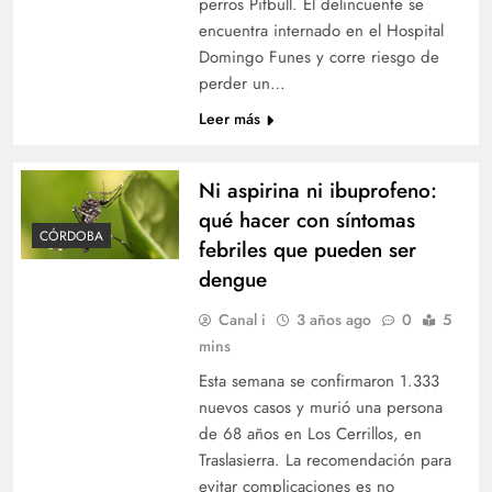
perros Pitbull. El delincuente se
encuentra internado en el Hospital
Domingo Funes y corre riesgo de
perder un…
Leer más
Ni aspirina ni ibuprofeno:
qué hacer con síntomas
CÓRDOBA
febriles que pueden ser
dengue
Canal i
3 años ago
0
5
mins
Esta semana se confirmaron 1.333
nuevos casos y murió una persona
de 68 años en Los Cerrillos, en
Traslasierra. La recomendación para
evitar complicaciones es no