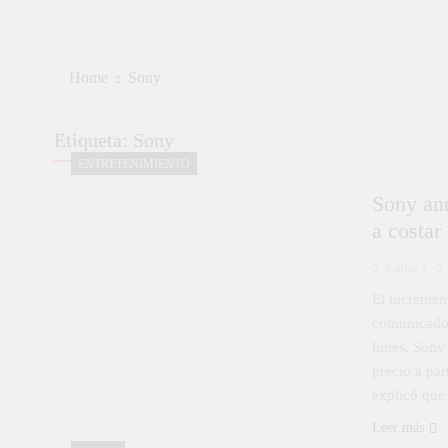
Home
Sony
Etiqueta:
Sony
ENTRETENIMIENTO
Sony anu
a costar
Canal i
El increment
comunicado 
lunes, Sony
precio a pa
explicó que
Leer más