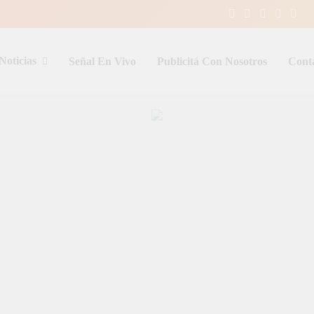
Noticias
Señal En Vivo
Publicitá Con Nosotros
Cont
entina y el mundo, las 24 horas del d