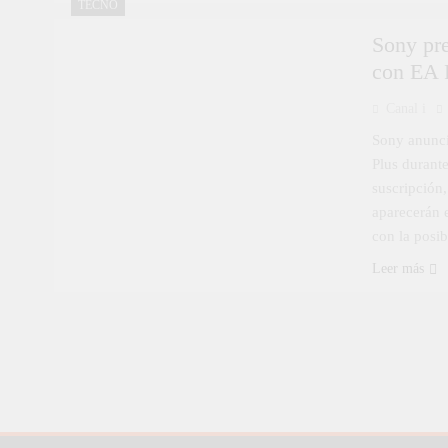
TECNO
Sony pre
con EA 
Canal i
Sony anunci
Plus durante
suscripción
aparecerán 
con la posi
Leer más