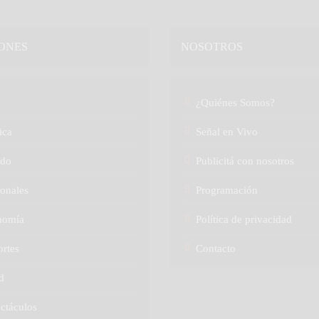
ONES
NOSOTROS
a
¿Quiénes Somos?
ica
Señal en Vivo
do
Publicitá con nosotros
onales
Programación
nomía
Política de privacidad
rtes
Contacto
d
ctáculos