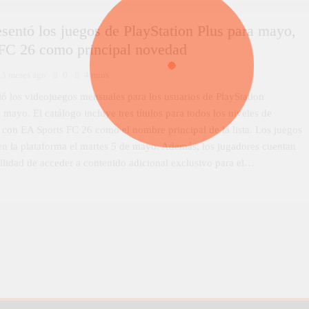
sentó los juegos de PlayStation Plus para mayo,
FC 26 como principal novedad
3 meses ago
0
4 mins
ó los videojuegos mensuales para los usuarios de PlayStation
 mayo. El catálogo incluye tres títulos para todos los niveles de
, con EA Sports FC 26 como el nombre principal de la lista. Los juegos
en la plataforma el martes 5 de mayo. Además, los jugadores cuentan
bilidad de acceder a contenido adicional exclusivo para el…