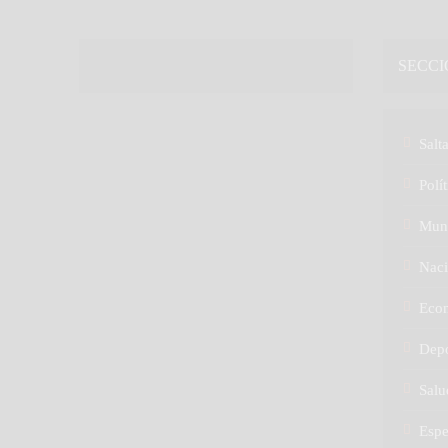
SECCI
Salt
Polít
Mun
Naci
Eco
Depo
Salu
Espe