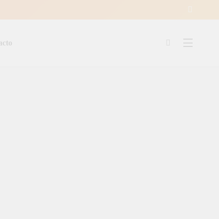
acto
ía