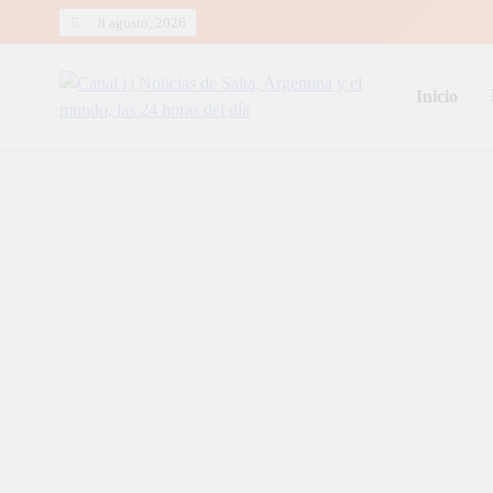
Skip
8 agosto, 2026
to
content
Inicio
Canal i | Noticias de Salta, Arg