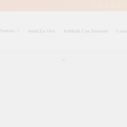
Noticias
Señal En Vivo
Publicitá Con Nosotros
Cont
entina y el mundo, las 24 horas del d