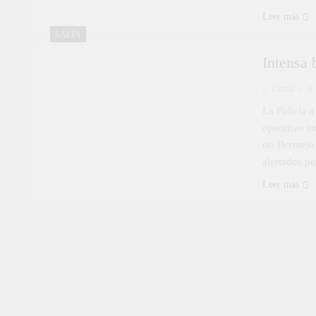
Leer más
SALTA
Intensa 
Canal i
La Policía a
operativo e
rio Bermejo
alertados po
Leer más