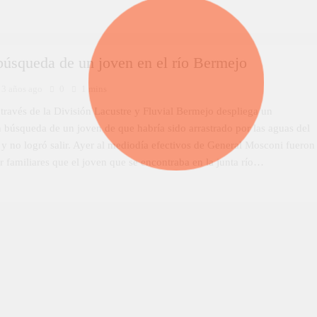
búsqueda de un joven en el río Bermejo
3 años ago
0
1 mins
 través de la División Lacustre y Fluvial Bermejo despliega un
n búsqueda de un joven de que habría sido arrastrado por las aguas del
 y no logró salir. Ayer al mediodía efectivos de General Mosconi fueron
r familiares que el joven que se encontraba en la junta río…