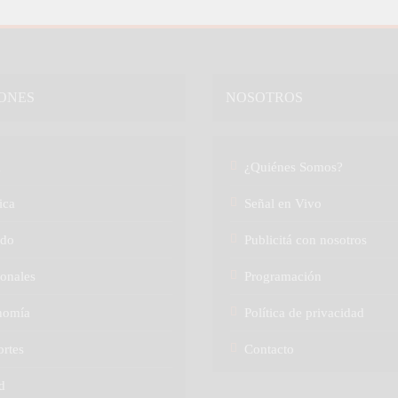
ONES
NOSOTROS
a
¿Quiénes Somos?
ica
Señal en Vivo
do
Publicitá con nosotros
onales
Programación
nomía
Política de privacidad
rtes
Contacto
d