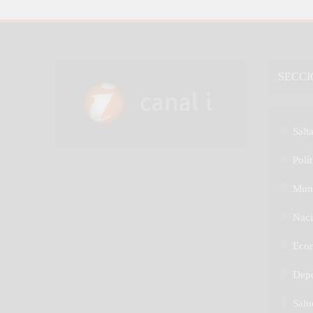
SECCI
Salt
Polít
Mun
Naci
Eco
Depo
Salu