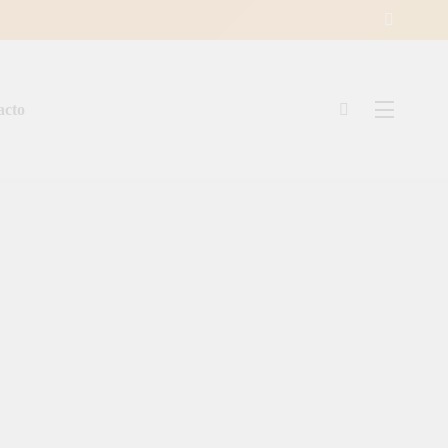
acto
ía