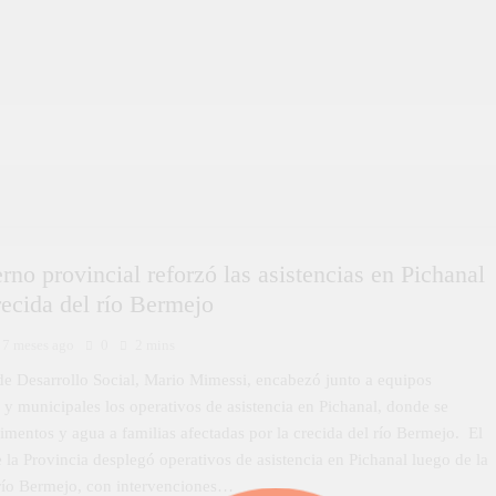
rno provincial reforzó las asistencias en Pichanal
crecida del río Bermejo
7 meses ago
0
2 mins
 de Desarrollo Social, Mario Mimessi, encabezó junto a equipos
 y municipales los operativos de asistencia en Pichanal, donde se
imentos y agua a familias afectadas por la crecida del río Bermejo. El
la Provincia desplegó operativos de asistencia en Pichanal luego de la
 río Bermejo, con intervenciones…