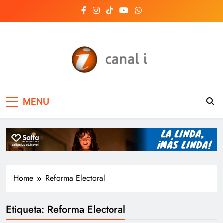
Skip
to
content
Canal i | Noticias de
MENU
Salta, Argentina y el
mundo, las 24 horas
del día
Home
Reforma Electoral
Etiqueta:
Reforma Electoral