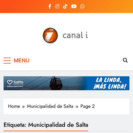
Skip
to
content
Canal i | Noticias de
MENU
Salta, Argentina y el
mundo, las 24 horas
del día
Home
Municipalidad de Salta
Page 2
Etiqueta:
Municipalidad de Salta