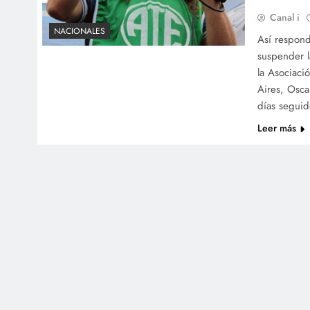
Canal i
NACIONALES
Así respond
suspender l
la Asociaci
Aires, Oscar
días seguid
Leer más