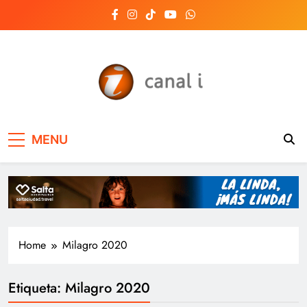
Skip
to
content
Canal i | Noticias de
MENU
Salta, Argentina y el
mundo, las 24 horas
del día
Home
Milagro 2020
Etiqueta:
Milagro 2020