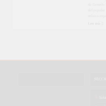
de Gerardo 
del popular
músico exp
Leer más
SECCI
Salt