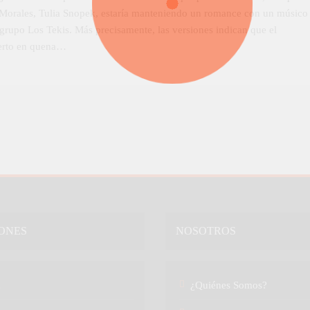
Morales, Tulia Snopek, estaría manteniendo un romance con un músico
 grupo Los Tekis. Más precisamente, las versiones indican que el
erto en quena…
ONES
NOSOTROS
a
¿Quiénes Somos?