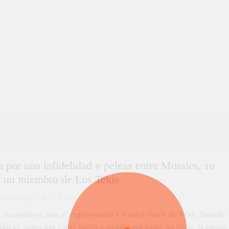
 por una infidelidad y peleas entre Morales, su
y un miembro de Los Tekis
3 años ago
0
7 mins
e oscurecieron para el exgobernador y hombre fuerte de Jujuy, Gerardo
gún un rumor que cobra fuerza a medida que pasan las horas, la esposa