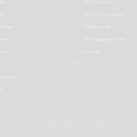
ica
Señal en Vivo
do
Publicitá con nosotros
onales
Programación
nomía
Política de privacidad
rtes
Contacto
d
ctáculos
no