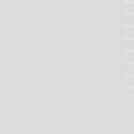
Polít
Mun
Naci
Eco
Depo
Salu
Espe
Tec