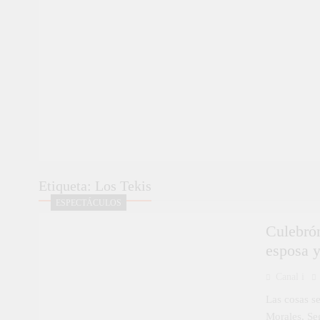
Etiqueta:
Los Tekis
ESPECTÁCULOS
Culebrón
esposa 
Canal i
Las cosas s
Morales. Se