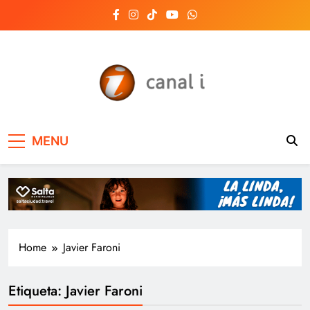
Skip
to
content
Canal i | Noticias de
MENU
Salta, Argentina y el
mundo, las 24 horas
del día
Home
Javier Faroni
Etiqueta:
Javier Faroni