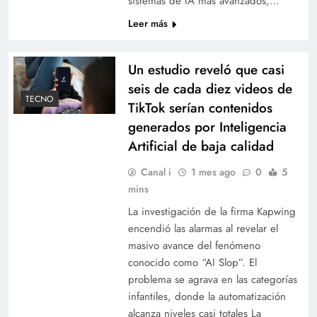
sistemas de IA más avanzados,…
Leer más
Un estudio reveló que casi
seis de cada diez videos de
TECNO
TikTok serían contenidos
generados por Inteligencia
Artificial de baja calidad
Canal i
1 mes ago
0
5
mins
La investigación de la firma Kapwing
encendió las alarmas al revelar el
masivo avance del fenómeno
conocido como “AI Slop”. El
problema se agrava en las categorías
infantiles, donde la automatización
alcanza niveles casi totales La