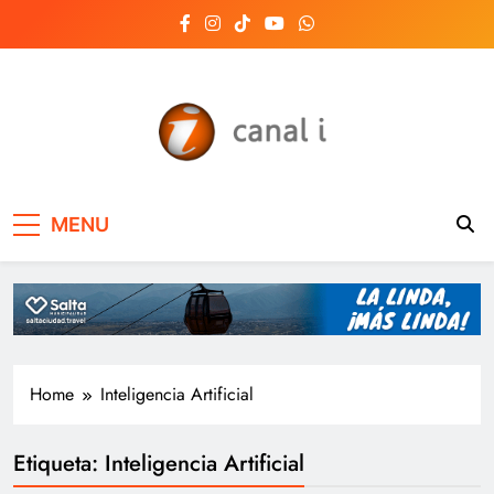
Skip
to
content
Canal i | Noticias de
MENU
Salta, Argentina y el
mundo, las 24 horas
del día
Home
Inteligencia Artificial
Etiqueta:
Inteligencia Artificial