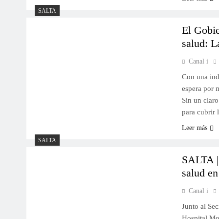
SALTA
El Gobie
salud: L
Canal i
Con una indi
espera por m
Sin un claro
para cubrir
Leer más
SALTA
SALTA | 
salud en
Canal i
Junto al Sec
Hospital Mo