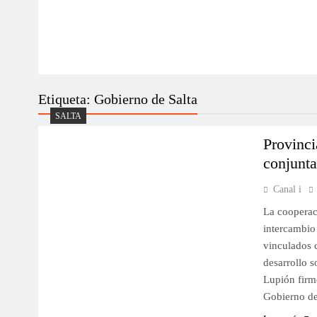
Etiqueta:
Gobierno de Salta
SALTA
Provinc
conjunta
Canal i
La cooperaci
intercambio 
vinculados c
desarrollo s
Lupión firm
Gobierno de