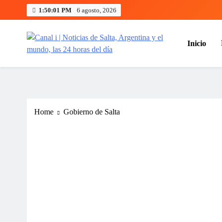
Skip
1:50:02 PM
6 agosto, 2026
to
content
Inicio
Canal i | Noticias de Salta, Arg
Home
Gobierno de Salta