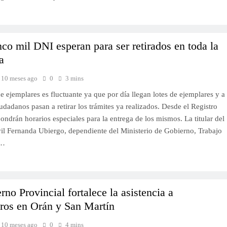
co mil DNI esperan para ser retirados en toda la
a
10 meses ago
0
3 mins
 ejemplares es fluctuante ya que por día llegan lotes de ejemplares y a
iudadanos pasan a retirar los trámites ya realizados. Desde el Registro
pondrán horarios especiales para la entrega de los mismos. La titular del
vil Fernanda Ubiergo, dependiente del Ministerio de Gobierno, Trabajo
s…
rno Provincial fortalece la asistencia a
ros en Orán y San Martín
10 meses ago
0
4 mins