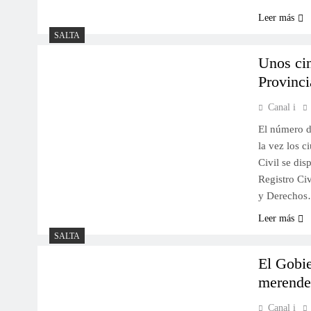
Leer más
SALTA
Unos cin
Provinci
Canal i
El número de
la vez los c
Civil se dis
Registro Ci
y Derecho
Leer más
SALTA
El Gobie
merende
Canal i