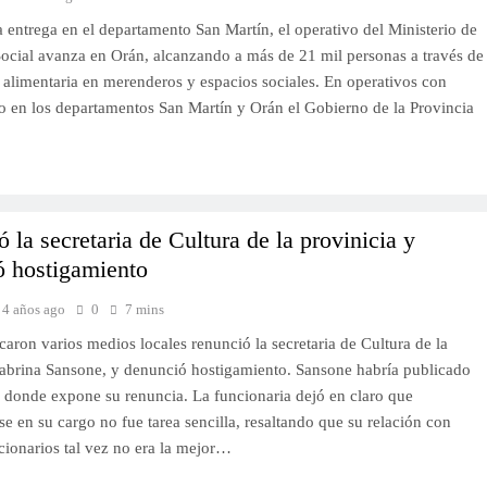
 entrega en el departamento San Martín, el operativo del Ministerio de
Social avanza en Orán, alcanzando a más de 21 mil personas a través de
a alimentaria en merenderos y espacios sociales. En operativos con
co en los departamentos San Martín y Orán el Gobierno de la Provincia
 la secretaria de Cultura de la provinicia y
ó hostigamiento
4 años ago
0
7 mins
aron varios medios locales renunció la secretaria de Cultura de la
Sabrina Sansone, y denunció hostigamiento. Sansone habría publicado
n donde expone su renuncia. La funcionaria dejó en claro que
 en su cargo no fue tarea sencilla, resaltando que su relación con
cionarios tal vez no era la mejor…