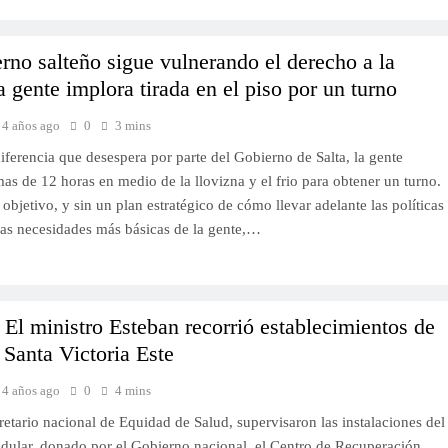
rno salteño sigue vulnerando el derecho a la
a gente implora tirada en el piso por un turno
4 años ago
0
3 mins
ferencia que desespera por parte del Gobierno de Salta, la gente
as de 12 horas en medio de la llovizna y el frio para obtener un turno.
 objetivo, y sin un plan estratégico de cómo llevar adelante las políticas
 las necesidades más básicas de la gente,…
El ministro Esteban recorrió establecimientos de
 Santa Victoria Este
4 años ago
0
4 mins
retario nacional de Equidad de Salud, supervisaron las instalaciones del
dular, donado por el Gobierno nacional, el Centro de Recuperación