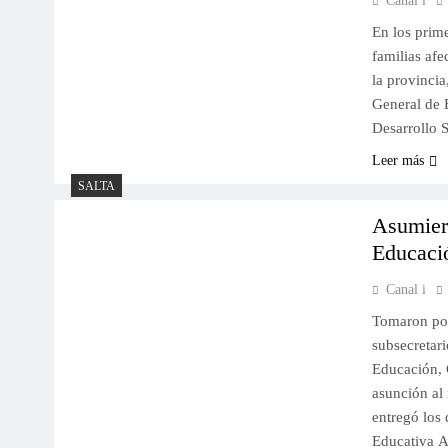
Canal i
En los prime
familias afe
la provincia
General de E
Desarrollo S
Leer más
SALTA
Asumiero
Educació
Canal i
Tomaron pose
subsecretar
Educación, C
asunción al
entregó los 
Educativa A