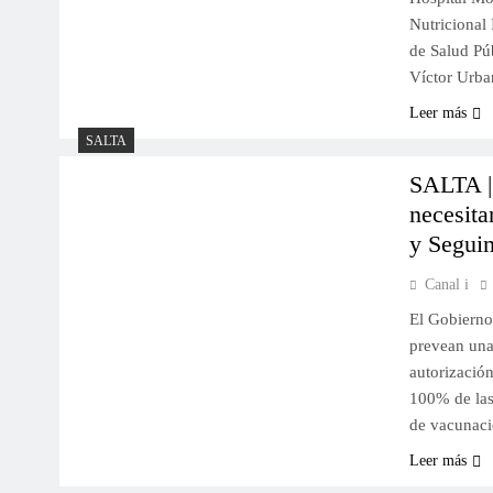
Nutricional 
de Salud Púb
Víctor Urba
Leer más
SALTA
SALTA |
necesita
y Segui
Canal i
El Gobierno
prevean una
autorizació
100% de las
de vacunac
Leer más