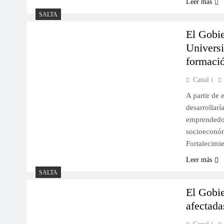
Leer más
SALTA
El Gobie
Universi
formació
Canal i
A partir de 
desarrollarí
emprendedor
socioeconómi
Fortalecimi
Leer más
SALTA
El Gobie
afectada