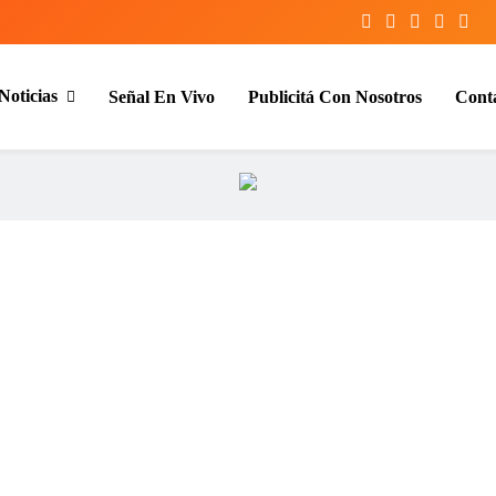
Noticias
Señal En Vivo
Publicitá Con Nosotros
Cont
entina y el mundo, las 24 horas del d