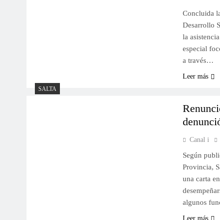
Concluida la
Desarrollo 
la asistenci
especial fo
a través…
Leer más
SALTA
Renunció
denunci
Canal i
Según public
Provincia, 
una carta e
desempeñarse
algunos fun
Leer más