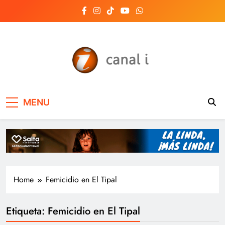
Skip
to
content
Canal i | Noticias de
MENU
Salta, Argentina y el
mundo, las 24 horas
del día
Home
Femicidio en El Tipal
Etiqueta:
Femicidio en El Tipal