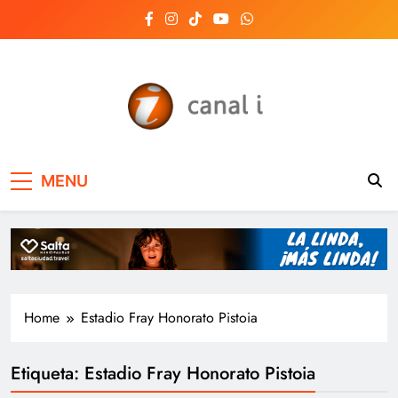
Skip
to
content
Canal i | Noticias de
MENU
Salta, Argentina y el
mundo, las 24 horas
del día
Home
Estadio Fray Honorato Pistoia
Etiqueta:
Estadio Fray Honorato Pistoia