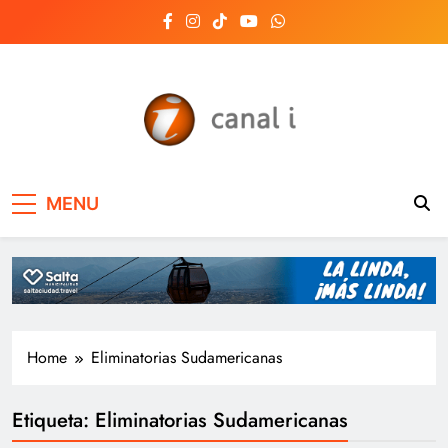
Skip
to
content
Canal i | Noticias de
MENU
Salta, Argentina y el
mundo, las 24 horas
del día
Home
Eliminatorias Sudamericanas
Etiqueta:
Eliminatorias Sudamericanas