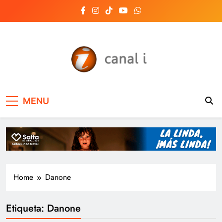
Skip
to
content
Canal i | Noticias de
MENU
Salta, Argentina y el
mundo, las 24 horas
del día
Home
Danone
Etiqueta:
Danone