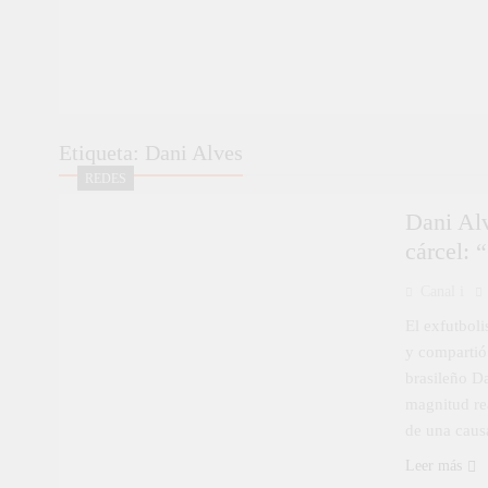
Etiqueta:
Dani Alves
REDES
Dani Alv
cárcel: 
Canal i
El exfutboli
y compartió 
brasileño D
magnitud re
de una caus
Leer más