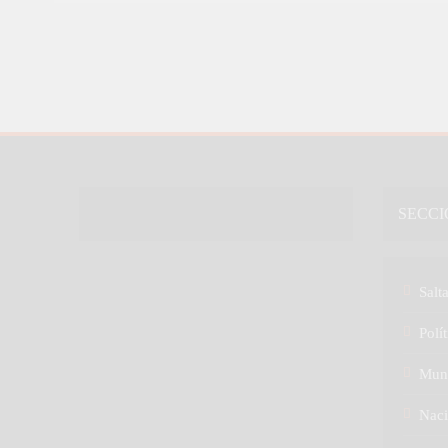
SECCI
Salt
Polít
Mun
Naci