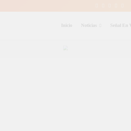
Inicio
Noticias
Señal En 
entina y el mundo, las 24 horas del d