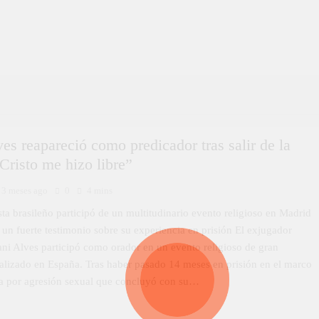
es reapareció como predicador tras salir de la
“Cristo me hizo libre”
3 meses ago
0
4 mins
sta brasileño participó de un multitudinario evento religioso en Madrid
un fuerte testimonio sobre su experiencia en prisión El exjugador
ani Alves participó como orador en un evento religioso de gran
alizado en España. Tras haber pasado 14 meses en prisión en el marco
a por agresión sexual que concluyó con su…