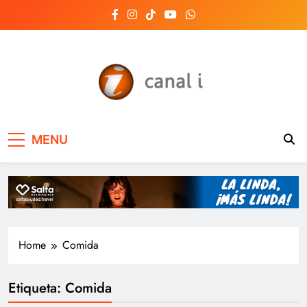
Skip
to
content
Canal i | Noticias de
MENU
Salta, Argentina y el
mundo, las 24 horas
del día
Home
Comida
Etiqueta:
Comida