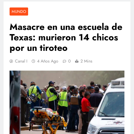
MUNDO
Masacre en una escuela de
Texas: murieron 14 chicos
por un tiroteo
Canal I
4 Años Ago
0
2 Mins