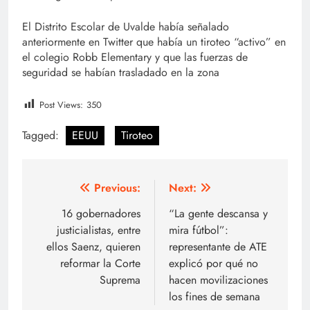
El Distrito Escolar de Uvalde había señalado
anteriormente en Twitter que había un tiroteo “activo” en
el colegio Robb Elementary y que las fuerzas de
seguridad se habían trasladado en la zona
Post Views:
350
Tagged:
EEUU
Tiroteo
Navegación
Previous:
Next:
de
16 gobernadores
“La gente descansa y
justicialistas, entre
mira fútbol”:
entradas
ellos Saenz, quieren
representante de ATE
reformar la Corte
explicó por qué no
Suprema
hacen movilizaciones
los fines de semana