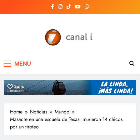
Skip
to
content
Canal i | Noticias de
MENU
Salta, Argentina y el
mundo, las 24 horas
del día
Home
Noticias
Mundo
Masacre en una escuela de Texas: murieron 14 chicos
por un tiroteo