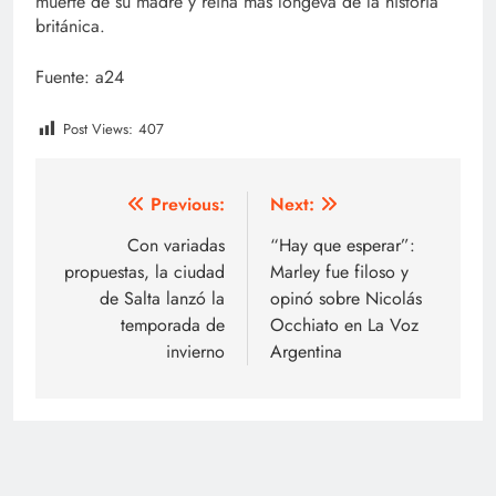
muerte de su madre y reina más longeva de la historia
británica.
Fuente: a24
Post Views:
407
Navegación
Previous:
Next:
de
Con variadas
“Hay que esperar”:
propuestas, la ciudad
Marley fue filoso y
entradas
de Salta lanzó la
opinó sobre Nicolás
temporada de
Occhiato en La Voz
invierno
Argentina