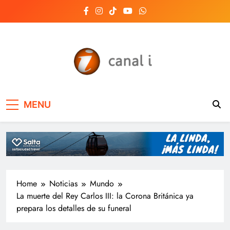
Skip
to
content
Canal i | Noticias de
MENU
Salta, Argentina y el
mundo, las 24 horas
del día
Home
Noticias
Mundo
La muerte del Rey Carlos III: la Corona Británica ya
prepara los detalles de su funeral