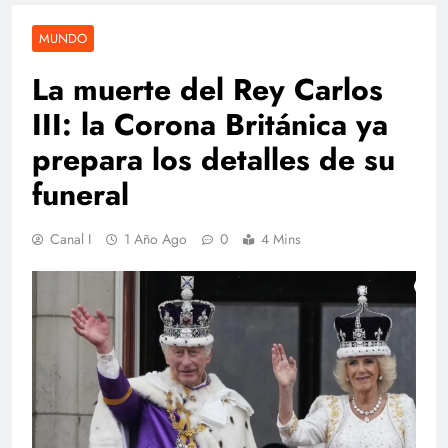
MUNDO
La muerte del Rey Carlos
III: la Corona Británica ya
prepara los detalles de su
funeral
Canal I
1 Año Ago
0
4 Mins