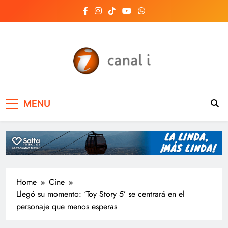
Skip
to
content
Canal i | Noticias de
MENU
Salta, Argentina y el
mundo, las 24 horas
del día
Home
Cine
Llegó su momento: ‘Toy Story 5’ se centrará en el
personaje que menos esperas