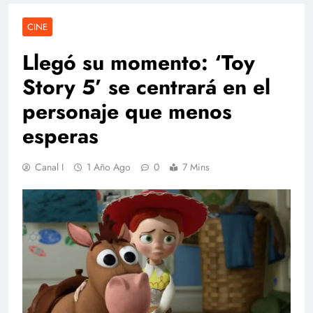
CINE
Llegó su momento: ‘Toy
Story 5’ se centrará en el
personaje que menos
esperas
Canal I
1 Año Ago
0
7 Mins