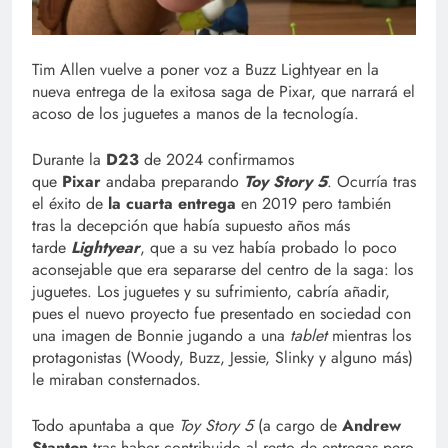
Tim Allen vuelve a poner voz a Buzz Lightyear en la
nueva entrega de la exitosa saga de Pixar, que narrará el
acoso de los juguetes a manos de la tecnología.
Durante la
D23
de 2024 confirmamos
que
Pixar
andaba preparando
Toy Story 5
. Ocurría tras
el éxito de
la cuarta entrega
en 2019 pero también
tras la decepción que había supuesto años más
tarde
Lightyear
, que a su vez había probado lo poco
aconsejable que era separarse del centro de la saga: los
juguetes. Los juguetes y su sufrimiento, cabría añadir,
pues el nuevo proyecto fue presentado en sociedad con
una imagen de Bonnie jugando a una
tablet
mientras los
protagonistas (Woody, Buzz, Jessie, Slinky y alguno más)
le miraban consternados.
Todo apuntaba a que
Toy Story 5
(a cargo de
Andrew
Stanton
tras haber contribuido al resto de entregas pero