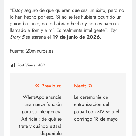
“Estoy seguro de que quieren que sea un éxito, pero no
lo han hecho por eso. Si no se les hubiera ocurrido un
guion brillante, no lo habrían hecho y no nos habrían
llamado a Tom y a mí. Es realmente inteligente”.
Toy
Story 5
se estrena el
19 de junio de 2026
.
Fuente: 20minutos.es
Post Views:
402
Navegación
Previous:
Next:
de
WhatsApp anuncia
La ceremonia de
una nueva función
entronización del
entradas
para su Inteligencia
papa León XIV será el
Artificial: de qué se
domingo 18 de mayo
trata y cuándo estará
disponible