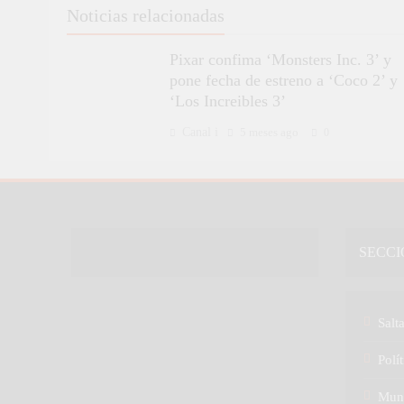
Noticias relacionadas
Pixar confima ‘Monsters Inc. 3’ y
pone fecha de estreno a ‘Coco 2’ y
‘Los Increibles 3’
Canal i
5 meses ago
0
SECCI
Salt
Polít
Mun