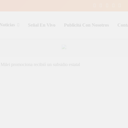
Noticias
Señal En Vivo
Publicitá Con Nosotros
Cont
entina y el mundo, las 24 horas del d
Milei promociona recibió un subsidio estatal