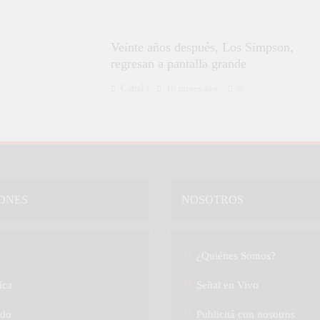
Veinte años después, Los Simpson,
regresan a pantalla grande
Canal i
10 meses ago
0
ONES
NOSOTROS
a
¿Quiénes Somos?
ica
Señal en Vivo
do
Publicitá con nosotros