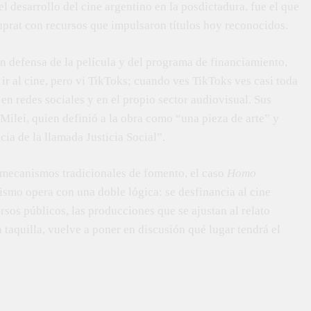
l desarrollo del cine argentino en la posdictadura, fue el que
rat con recursos que impulsaron títulos hoy reconocidos.
en defensa de la película y del programa de financiamiento,
r al cine, pero vi TikToks; cuando ves TikToks ves casi toda
en redes sociales y en el propio sector audiovisual. Sus
Milei, quien definió a la obra como “una pieza de arte” y
ia de la llamada Justicia Social”.
 mecanismos tradicionales de fomento, el caso
Homo
lismo opera con una doble lógica: se desfinancia al cine
rsos públicos, las producciones que se ajustan al relato
a taquilla, vuelve a poner en discusión qué lugar tendrá el