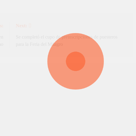
s:
Next:
en
Se completó el cupo de preinscripciones de puesteros
no
para la Feria del Milagro