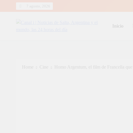
Skip
7 agosto, 2026
to
content
Inicio
Canal i | Noticias de Salta, Arg
Home
Cine
Homo Argentum, el film de Francella que 