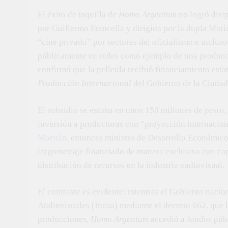
El éxito de taquilla de
Homo Argentum
no logró disip
por Guillermo Francella y dirigida por la dupla Mar
“cine privado” por sectores del oficialismo e inclus
públicamente en redes como ejemplo de una producció
confirmó que la película recibió financiamiento est
Producción Internacional
del Gobierno de la Ciudad
El subsidio se estima en unos 150 millones de pesos.
inversión a productoras con “proyección internacio
Moritán
, entonces ministro de Desarrollo Económico
largometraje financiado de manera exclusiva con capi
distribución de recursos en la industria audiovisual.
El contraste es evidente: mientras el Gobierno nacion
Audiovisuales (Incaa) mediante el decreto 662, que 
producciones,
Homo Argentum
accedió a fondos públ