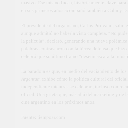
masivo. Ese mismo Incaa, históricamente clave para e
en sus primeros años acompañó también a Cohn y Dup
El presidente del organismo, Carlos Pirovano, salió 
aunque admitió no haberla visto completa. “No pude i
la película”, declaró, generando una nueva polémica 
palabras contrastaron con la férrea defensa que hizo 
celebró que su último tramo “desenmascara la injustic
La paradoja es que, en medio del vaciamiento de los
Argentum
exhibe cómo la política cultural del oficia
independiente mientras se celebran, incluso con recu
oficial. Una grieta que, más allá del marketing y de l
cine argentino en los próximos años.
Fuente: tiempoar.com