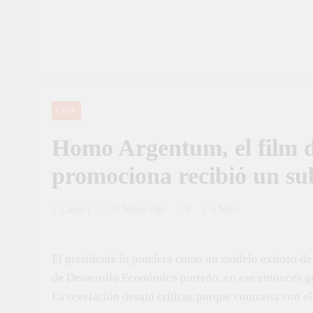
CINE
Homo Argentum, el film d
promociona recibió un sub
Canal I
12 Meses Ago
0
5 Mins
El presidente lo pondera como un modelo exitoso de 
de Desarrollo Económico porteño, en ese entonces ge
La revelación desató críticas porque contrasta con el 