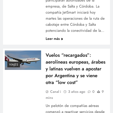
participarán autoridades de la
empresa, de Salta y Córdoba. La
compañía JetSmart iniciará hoy
martes las operaciones de la ruta de
cabotaje entre Córdoba y Salta
potenciando la conectividad de la…
Leer más
Vuelos “recargados”:
aerolíneas europeas, árabes
VIAJES
y latinas vuelven a apostar
por Argentina y se viene
otra “low cost”
Canal i
3 años ago
0
9
mins
Un pelotón de compañías aéreas
comenzó a reactivar servicios desde