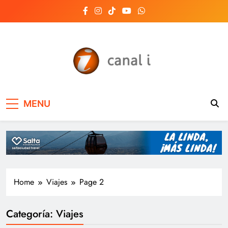
Skip
to
content
Canal i | Noticias de
MENU
Salta, Argentina y el
mundo, las 24 horas
del día
Home
Viajes
Page 2
Categoría:
Viajes