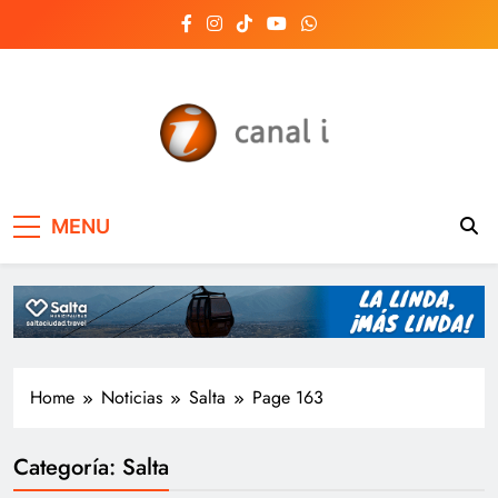
Skip
to
content
Canal i | Noticias de
MENU
Salta, Argentina y el
mundo, las 24 horas
del día
Home
Noticias
Salta
Page 163
Categoría:
Salta