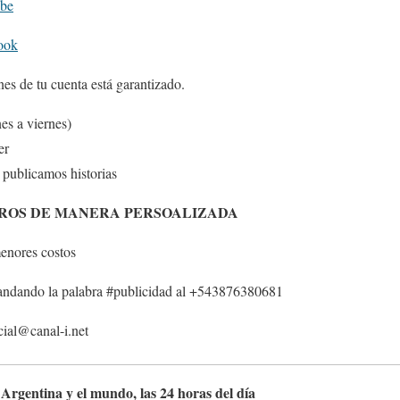
be
ook
nes de tu cuenta está garantizado.
es a viernes)
er
publicamos historias
TROS DE MANERA PERSOALIZADA
enores costos
ndando la palabra #publicidad al +543876380681
cial@canal-i.net
, Argentina y el mundo, las 24 horas del día