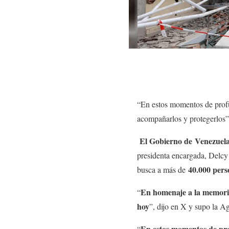
“En estos momentos de profu
acompañarlos y protegerlos”
El Gobierno de Venezuela 
presidenta encargada, Delcy
40.000 pers
busca a más de
En homenaje a la memoria 
“
hoy
”, dijo en X y supo la A
En estos momentos de pro
“