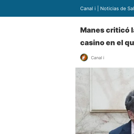
Canal i | Noticias de Sa
Manes criticó l
casino en el q
Canal i