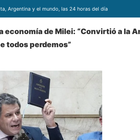
lta, Argentina y el mundo, las 24 horas del día
a economía de Milei: “Convirtió a la 
ue todos perdemos”