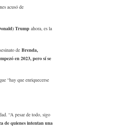
enes acusó de
Donald) Trump
ahora, es la
Brenda,
asesinato de
mpezó en 2023, pero sí se
 que “hay que enriquecerse
dad. “A pesar de todo, sigo
za de quienes intentan una