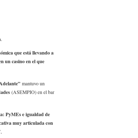
a.
nómica que está llevando a
en un casino en el que
Adelante”
mantuvo un
dades
(ASEMPIO) en el bar
ta: PyMEs e igualdad de
cativa muy articulada con
”,