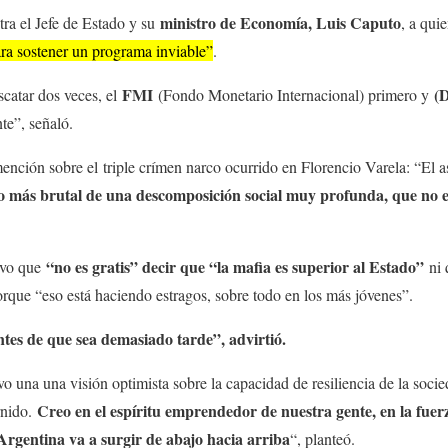
ministro de Economía, Luis Caputo
tra el Jefe de Estado y su
, a qui
ara sostener un programa inviable”
.
FMI
(
catar dos veces, el
(Fondo Monetario Internacional) primero y
e”, señaló.
nción sobre el triple crímen narco ocurrido en Florencio Varela: “El 
ejo más brutal de una descomposición social muy profunda, que no e
“no es gratis” decir que “la mafia es superior al Estado”
uvo que
ni
orque “eso está haciendo estragos, sobre todo en los más jóvenes”.
tes de que sea demasiado tarde”, advirtió.
o una una visión optimista sobre la capacidad de resiliencia de la socie
Creo en el espíritu emprendedor de nuestra gente, en la fuer
rnido.
 Argentina va a surgir de abajo hacia arriba
“, planteó.