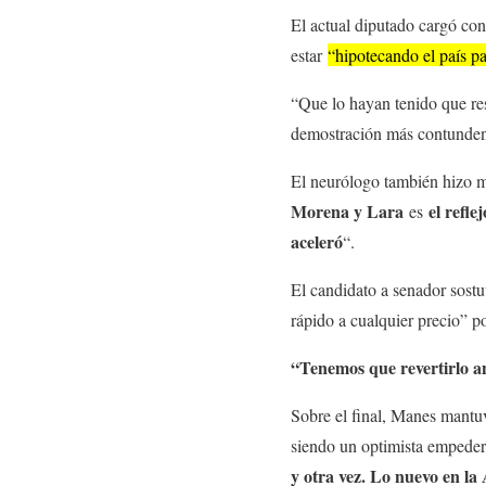
El actual diputado cargó con
estar
“hipotecando el país p
“Que lo hayan tenido que res
demostración más contundent
El neurólogo también hizo me
Morena y Lara
el refl
es
aceleró
“.
El candidato a senador sost
rápido a cualquier precio” p
“Tenemos que revertirlo an
Sobre el final, Manes mantuv
siendo un optimista empede
y otra vez. Lo nuevo en la